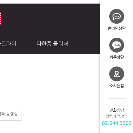
온라인상담
라드라이
다한증 클리닉
카톡상담
오시는길
전화상담
이닥 동영상
진료.예약.문의
02.544.3009