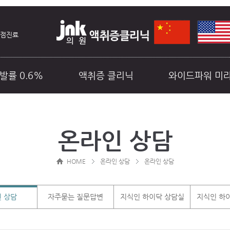
중점진료
발률 0.6%
액취증 클리닉
와이드파워 미
료예약
비급여안내
커뮤니티
온라인 상담
HOME
온라인 상담
온라인 상담
 상담
자주묻는 질문답변
지식인 하이닥 상담실
지식인 하