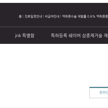
홈
진료일정안내
비급여안내
액취증수술 재발률 0.6% 액취증
jnk 특별함
특허등록 쉐이버 삼중제거술 재
초음파 땀주사
온라인 상담
진
온라인