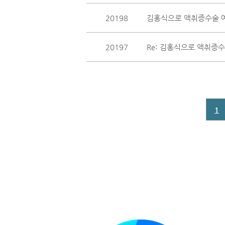
20198
김홍식으로 액취증수술 
20197
Re: 김홍식으로 액취증수
1