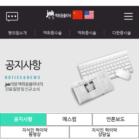
병의원소개
액취증수술
액취증시술
다한증시술
공지사항
매스컴
언론보도
지식인 하이닥
지식인 하이닥
동영상
상담실