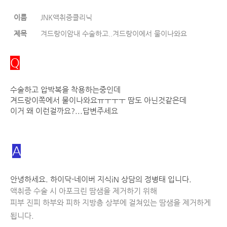
이름
JNK액취증클리닉
제목
겨드랑이암내 수술하고..겨드랑이에서 물이나와요
Q
수술하고 압박복을 착용하는중인데
겨드랑이쪽에서 물이나와요ㅠㅜㅜㅜ 땀도 아닌것같은데
이거 왜 이런걸까요?...답변주세요
A
안녕하세요. 하이닥-네이버 지식iN 상담의 정병태 입니다.
액취증 수술 시 아포크린 땀샘을 제거하기 위해
피부 진피 하부와 피하 지방층 상부에 걸쳐있는 땀샘을 제거하게 
됩니다.