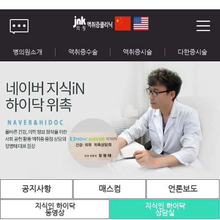
병의원소개
액취증수술
액취증시술
다한증시술
공지사항
매스컴
언론보도
지식인 하이닥
지식인 하이닥
동영상
상담실