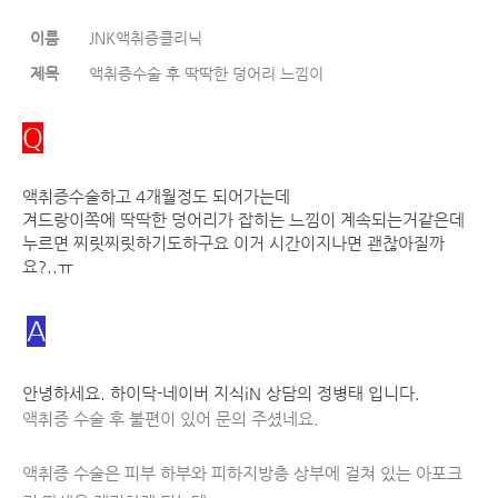
이름
JNK액취증클리닉
제목
액취증수술 후 딱딱한 덩어리 느낌이
Q
액취증수술하고 4개월정도 되어가는데
겨드랑이쪽에 딱딱한 덩어리가 잡히는 느낌이 계속되는거같은데
누르면 찌릿찌릿하기도하구요 이거 시간이지나면 괜찮아질까
요?..ㅠ
A
안녕하세요. 하이닥-네이버 지식iN 상담의 정병태 입니다.
액취증 수술 후 불편이 있어 문의 주셨네요.
액취증 수술은 피부 하부와 피하지방층 상부에 걸쳐 있는 아포크