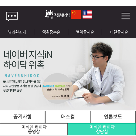
병의원소개
액취증수술
액취증시술
다한증시술
공지사항
매스컴
언론보도
지식인 하이닥
지식인 하이닥
동영상
상담실