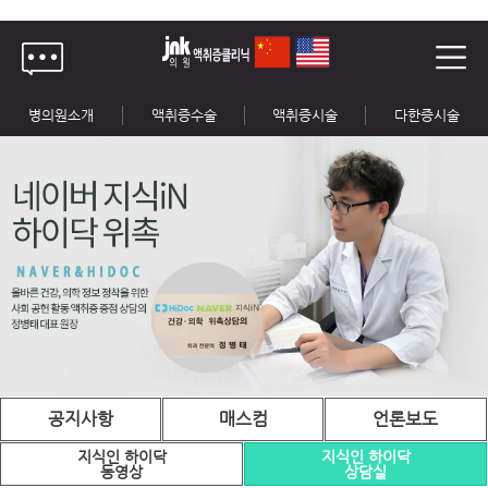
병의원소개
액취증수술
액취증시술
다한증시술
공지사항
매스컴
언론보도
지식인 하이닥
지식인 하이닥
동영상
상담실