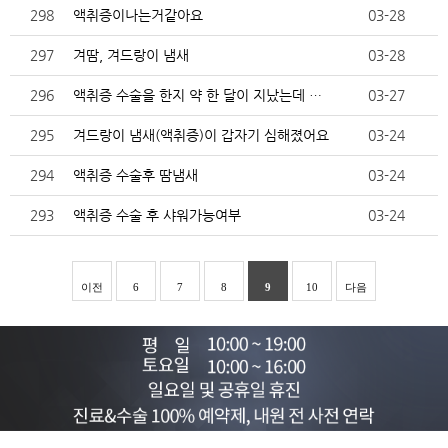
298
액취증이나는거같아요
03-28
297
겨땀, 겨드랑이 냄새
03-28
296
액취증 수술을 한지 약 한 달이 지났는데 살이 엄청 두…
03-27
295
겨드랑이 냄새(액취증)이 갑자기 심해졌어요
03-24
294
액취증 수술후 땀냄새
03-24
293
액취증 수술 후 샤워가능여부
03-24
이전
6
7
8
9
10
다음