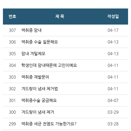
번호
제 목
작성일
307
액취증 암내
04-17
306
액취증 수술 질문해요
04-13
305
암내 겨털제모
04-13
304
학생인데 암내때문에 고민이예요
04-11
303
액취증 재발문의
04-11
302
겨드랑이 냄새 제거법
04-11
301
액취증수술 궁금해요
04-07
300
겨드랑이 냄새 제거
03-29
299
액취증 세균 전염도 가능한가요?
03-28