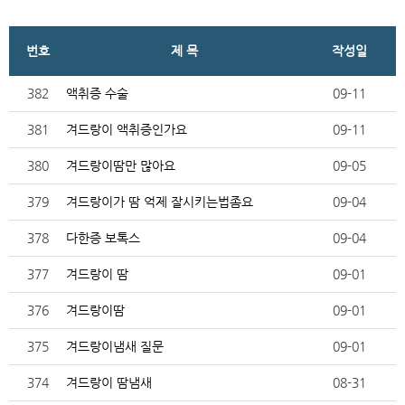
번호
제 목
작성일
382
액취증 수술
09-11
381
겨드랑이 액취증인가요
09-11
380
겨드랑이땀만 많아요
09-05
379
겨드랑이가 땀 억제 잘시키는법좀요
09-04
378
다한증 보톡스
09-04
377
겨드랑이 땀
09-01
376
겨드랑이땀
09-01
375
겨드랑이냄새 질문
09-01
374
겨드랑이 땀냄새
08-31