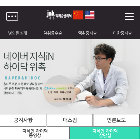
병의원소개
액취증수술
액취증시술
다한증시술
공지사항
매스컴
언론보도
지식인 하이닥
지식인 하이닥
동영상
상담실