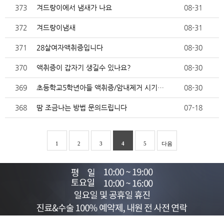
373
겨드랑이에서 냄새가 나요
08-31
372
겨드랑이냄새
08-31
371
28살여자액취증입니다
08-30
370
액취증이 갑자기 생길수 있나요?
08-30
369
초등학교5학년아들 액취증/암내제거 시기는 언제가 좋을까…
08-30
368
땀 조금나는 방법 문의드립니다
07-18
1
2
3
4
5
다음