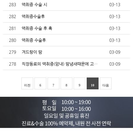
283
액취증 수술 시
03-13
282
액취증수술후
03-13
281
액취증 수술 후 혹
03-13
280
액취증 수술후
03-13
279
겨드랑이 땀
03-09
278
직장동료의 액취증(암내) 땀냄새때문에 고민입니다
03-09
이전
6
7
8
9
10
다음