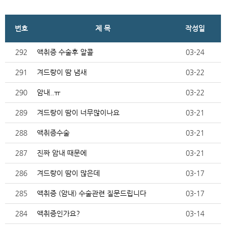
번호
제 목
작성일
292
액취증 수술후 알콜
03-24
291
겨드랑이 땀 냄새
03-22
290
암내..ㅠ
03-22
289
겨드랑이 땀이 너무많이나요
03-21
288
액취증수술
03-21
287
진짜 암내 때문에
03-21
286
겨드랑이 땀이 많은데
03-17
285
액취증 (암내) 수술관련 질문드립니다
03-17
284
액취증인가요?
03-14