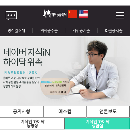
병의원소개
액취증수술
액취증시술
다한증시술
공지사항
매스컴
언론보도
지식인 하이닥
지식인 하이닥
동영상
상담실